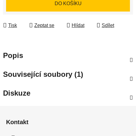
Měrná cena:
DO KOŠÍKU
Tisk
Zeptat se
Hlídat
Sdílet
Popis
Související soubory (1)
Diskuze
Z
á
Kontakt
p
a