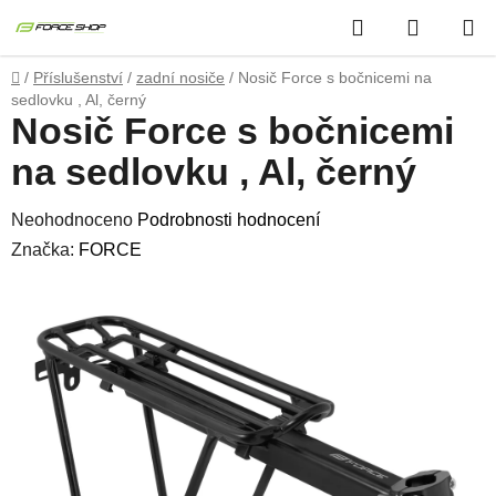
Přejít
Hledat
NÁKUP
na
obsah
KOŠÍK
Domů
/
Příslušenství
/
zadní nosiče
/
Nosič Force s bočnicemi na
sedlovku , Al, černý
Nosič Force s bočnicemi
na sedlovku , Al, černý
Průměrné
Neohodnoceno
Podrobnosti hodnocení
hodnocení
Značka:
FORCE
produktu
je
0,0
z
5
hvězdiček.