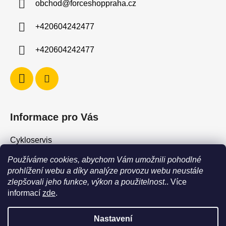
obchod
@
forceshoppraha.cz
t
í
+420604242477
+420604242477
Informace pro Vás
Cykloservis
Skiservis
Používáme cookies, abychom Vám umožnili pohodlné
Obchodní podmínky
prohlížení webu a díky analýze provozu webu neustále
zlepšovali jeho funkce, výkon a použitelnost
.. Více
Podmínky ochrany osobních údajů
informací
zde
.
Jak vrátit / vyměnit zboží?
Nastavení