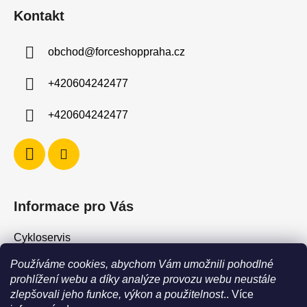
á
Kontakt
p
a
obchod
@
forceshoppraha.cz
t
í
+420604242477
+420604242477
Informace pro Vás
Cykloservis
Skiservis
Používáme cookies, abychom Vám umožnili pohodlné
Obchodní podmínky
prohlížení webu a díky analýze provozu webu neustále
zlepšovali jeho funkce, výkon a použitelnost
.. Více
Podmínky ochrany osobních údajů