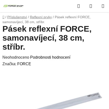
Přejít
Hledat
NÁKUP
na
obsah
KOŠÍK
Domů
/
Příslušenství
/
Reflexní prvky
/
Pásek reflexní FORCE,
samonavíjecí, 38 cm, stříbr.
Pásek reflexní FORCE,
samonavíjecí, 38 cm,
stříbr.
Průměrné
Neohodnoceno
Podrobnosti hodnocení
hodnocení
Značka:
FORCE
produktu
je
0,0
z
5
hvězdiček.