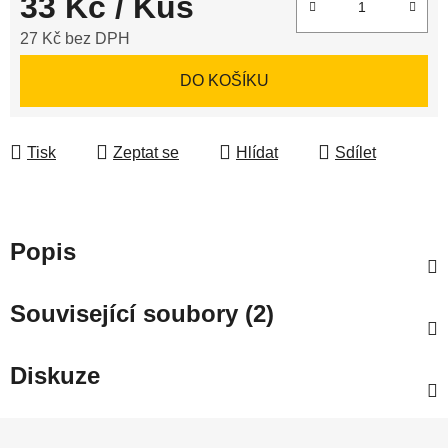
33 Kč
/ Kus
27 Kč bez DPH
Měrná cena:
DO KOŠÍKU
Tisk
Zeptat se
Hlídat
Sdílet
Popis
Související soubory (2)
Diskuze
Z