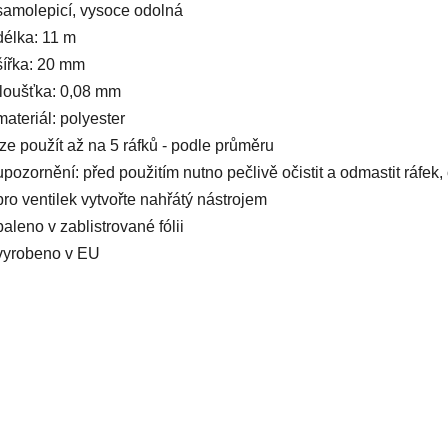
samolepicí, vysoce odolná
délka: 11 m
šířka: 20 mm
tloušťka: 0,08 mm
materiál: polyester
lze použít až na 5 ráfků - podle průměru
upozornění: před použitím nutno pečlivě očistit a odmastit ráfek, 
pro ventilek vytvořte nahřátý nástrojem
baleno v zablistrované fólii
vyrobeno v EU