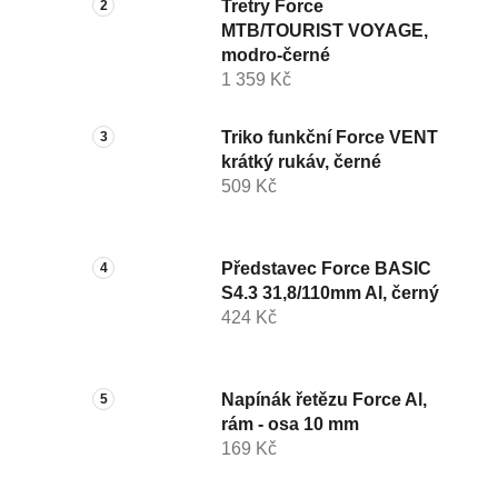
Tretry Force
MTB/TOURIST VOYAGE,
modro-černé
1 359 Kč
Triko funkční Force VENT
krátký rukáv, černé
509 Kč
Představec Force BASIC
S4.3 31,8/110mm Al, černý
424 Kč
Napínák řetězu Force Al,
rám - osa 10 mm
169 Kč