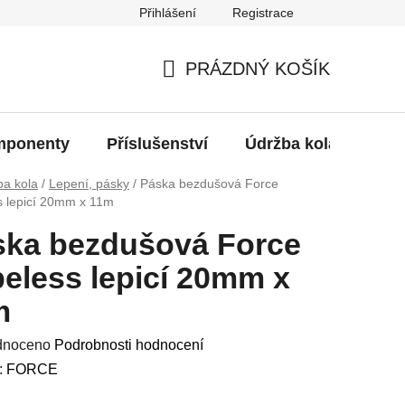
Přihlášení
Registrace
oží?
PRÁZDNÝ KOŠÍK
NÁKUPNÍ
KOŠÍK
ponenty
Příslušenství
Údržba kola
Bat
ba kola
/
Lepení, pásky
/
Páska bezdušová Force
s lepicí 20mm x 11m
ska bezdušová Force
eless lepicí 20mm x
m
né
dnoceno
Podrobnosti hodnocení
ení
:
FORCE
u