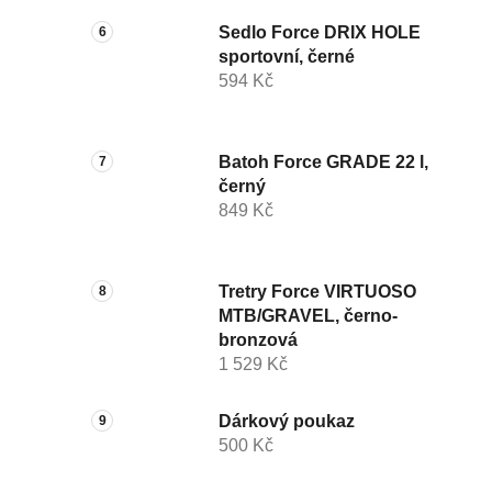
Sedlo Force DRIX HOLE
sportovní, černé
594 Kč
Batoh Force GRADE 22 l,
černý
849 Kč
Tretry Force VIRTUOSO
MTB/GRAVEL, černo-
bronzová
1 529 Kč
Dárkový poukaz
500 Kč