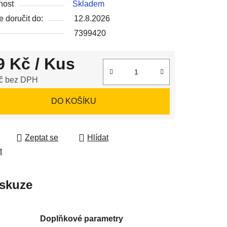
nost
Skladem
 doručit do:
12.8.2026
7399420
9 Kč
/ Kus
ek.
č bez DPH
 cena:
DO KOŠÍKU
Zeptat se
Hlídat
t
skuze
Doplňkové parametry