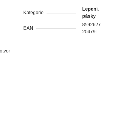
Lepení,
Kategorie
pásky
8592627
EAN
204791
otvor