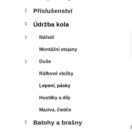
í
p
Příslušenství
a
n
Údržba kola
e
Nářadí
l
Montážní stojany
Duše
Ráfkové vložky
Lepení, pásky
Hustilky a díly
Maziva, čističe
Batohy a brašny