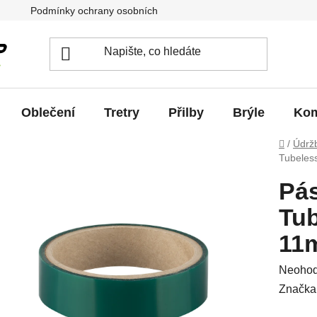
Podmínky ochrany osobních údajů
Jak vrátit / vyměnit zb
Oblečení
Tretry
Přilby
Brýle
Kom
Domů
/
Údrž
Tubeles
Pá
Tub
11
Průměr
Neoho
hodnoc
Značka
produkt