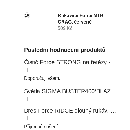
Rukavice Force MTB
CRAG, červené
509 Kč
Poslední hodnocení produktů
Čistič Force STRONG na řetězy - 0,5 l, láhev - růžový
|
Hodnocení produktu je 5 z 5 hvězdiček.
Doporučuji všem.
Světla SIGMA BUSTER400/BLAZE FLASH, přední+zadní
|
Hodnocení produktu je 5 z 5 hvězdiček.
Dres Force RIDGE dlouhý rukáv, černo-modrý
|
Hodnocení produktu je 5 z 5 hvězdiček.
Příjemné nošení