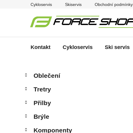
Přejít
Cykloservis
Skiservis
Obchodní podmínky
na
obsah
Kontakt
Cykloservis
Ski servis
P
K
Přeskočit
Oblečení
a
kategorie
o
t
s
Tretry
e
t
g
r
Přilby
o
a
r
Brýle
i
n
e
n
Komponenty