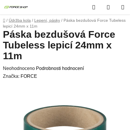
Přejít
Hledat
NÁKUP
na
obsah
KOŠÍK
Domů
/
Údržba kola
/
Lepení, pásky
/
Páska bezdušová Force Tubeless
lepicí 24mm x 11m
Páska bezdušová Force
Tubeless lepicí 24mm x
11m
Průměrné
Neohodnoceno
Podrobnosti hodnocení
hodnocení
Značka:
FORCE
produktu
je
0,0
z
5
hvězdiček.