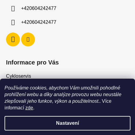
í
+420604242477
+420604242477
Informace pro Vás
Cykloservis
Skiservis
Používáme cookies, abychom Vám umožnili pohodlné
Obchodní podmínky
prohlížení webu a díky analýze provozu webu neustále
zlepšovali jeho funkce, výkon a použitelnost
.. Více
Podmínky ochrany osobních údajů
informací
zde
.
Jak vrátit / vyměnit zboží?
Nastavení
POZOR - stav zboží SKLADEM neodpovídá stavu na prodejně. Při