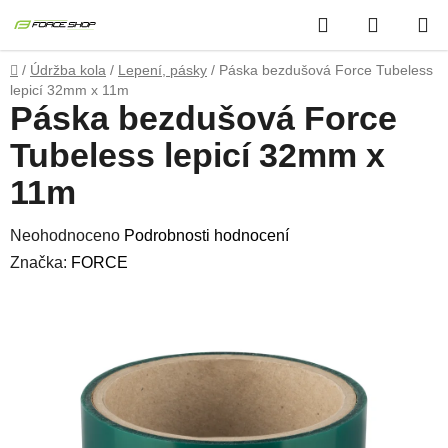
Přejít
Hledat
NÁKUP
na
obsah
KOŠÍK
Domů
/
Údržba kola
/
Lepení, pásky
/
Páska bezdušová Force Tubeless
lepicí 32mm x 11m
Páska bezdušová Force
Tubeless lepicí 32mm x
11m
Průměrné
Neohodnoceno
Podrobnosti hodnocení
hodnocení
Značka:
FORCE
produktu
je
0,0
z
5
hvězdiček.