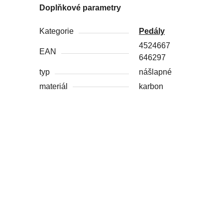
Doplňkové parametry
Kategorie
Pedály
4524667
EAN
646297
typ
nášlapné
materiál
karbon