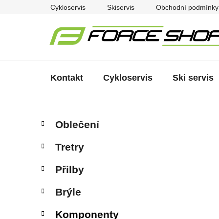
Přejít
Cykloservis
Skiservis
Obchodní podmínky
na
obsah
Kontakt
Cykloservis
Ski servis
P
K
Přeskočit
Oblečení
a
kategorie
o
t
s
Tretry
e
t
g
r
Přilby
o
a
r
Brýle
i
n
e
n
Komponenty