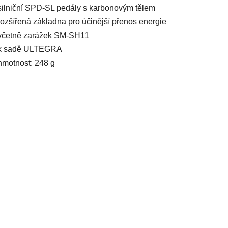
silniční SPD-SL pedály s karbonovým tělem
rozšířená základna pro účinější přenos energie
včetně zarážek SM-SH11
k sadě ULTEGRA
hmotnost: 248 g