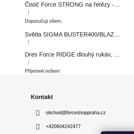
Čistič Force STRONG na řetězy - 0,5 l, láhev - růžový
|
Hodnocení produktu je 5 z 5 hvězdiček.
Doporučuji všem.
Světla SIGMA BUSTER400/BLAZE FLASH, přední+zadní
|
Hodnocení produktu je 5 z 5 hvězdiček.
Dres Force RIDGE dlouhý rukáv, černo-modrý
|
Hodnocení produktu je 5 z 5 hvězdiček.
Příjemné nošení
Z
á
Kontakt
p
a
obchod
@
forceshoppraha.cz
t
í
+420604242477