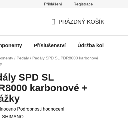
Přihlášení
Registrace
oží?
PRÁZDNÝ KOŠÍK
NÁKUPNÍ
KOŠÍK
ponenty
Příslušenství
Údržba kola
Bat
onenty
/
Pedály
/
Pedály SPD SL PDR8000 karbonové
ky
dály SPD SL
R8000 karbonové +
ážky
né
dnoceno
Podrobnosti hodnocení
ení
:
SHIMANO
u