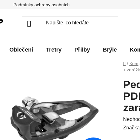
Podmínky ochrany osobních údajů
Jak vrátit / vyměnit zb
Oblečení
Tretry
Přilby
Brýle
Kom
Domů
/
Komp
+ zaráž
Pe
PD
zar
Průměr
Neoho
hodnoc
Značka
produkt