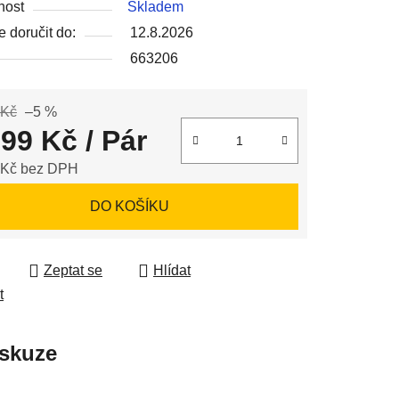
nost
Skladem
 doručit do:
12.8.2026
663206
ek.
 Kč
–5 %
299 Kč
/ Pár
 Kč bez DPH
 cena:
DO KOŠÍKU
Zeptat se
Hlídat
t
skuze