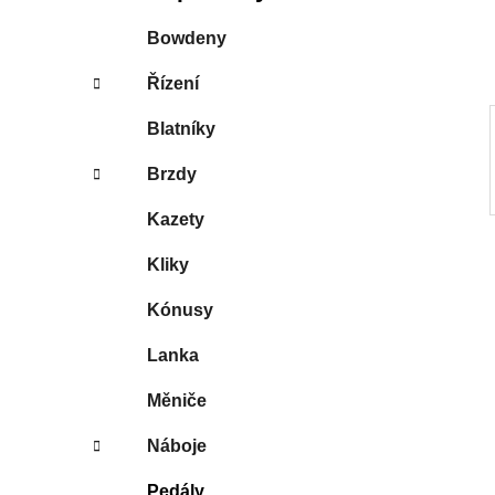
í
p
Bowdeny
a
Řízení
n
e
Blatníky
l
Brzdy
Kazety
Kliky
Kónusy
Lanka
Měniče
Náboje
Pedály