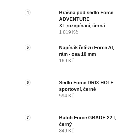
Brašna pod sedlo Force
ADVENTURE
XL,rozepínací, černá
1 019 Kč
Napínák řetězu Force Al,
rám - osa 10 mm
169 Kč
Sedlo Force DRIX HOLE
sportovní, černé
594 Kč
Batoh Force GRADE 22 l,
černý
849 Kč