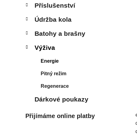
p
Příslušenství
a
n
Údržba kola
e
Batohy a brašny
l
Výživa
Energie
Pitný režim
Regenerace
Dárkové poukazy
Přijímáme online platby