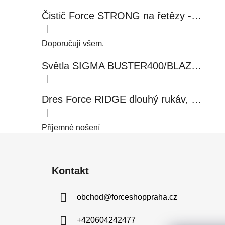
Čistič Force STRONG na řetězy - 0,5 l, láhev - růžový
|
Hodnocení produktu je 5 z 5 hvězdiček.
Doporučuji všem.
Světla SIGMA BUSTER400/BLAZE FLASH, přední+zadní
|
Hodnocení produktu je 5 z 5 hvězdiček.
Dres Force RIDGE dlouhý rukáv, černo-modrý
|
Hodnocení produktu je 5 z 5 hvězdiček.
Příjemné nošení
Z
á
Kontakt
p
a
obchod
@
forceshoppraha.cz
t
í
+420604242477