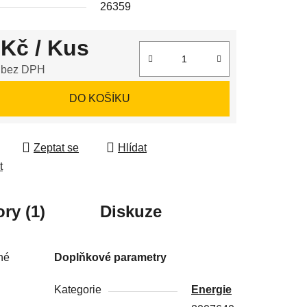
26359
 Kč
/ Kus
ek.
 bez DPH
 cena:
DO KOŠÍKU
Zeptat se
Hlídat
t
ry (1)
Diskuze
né
Doplňkové parametry
Kategorie
Energie