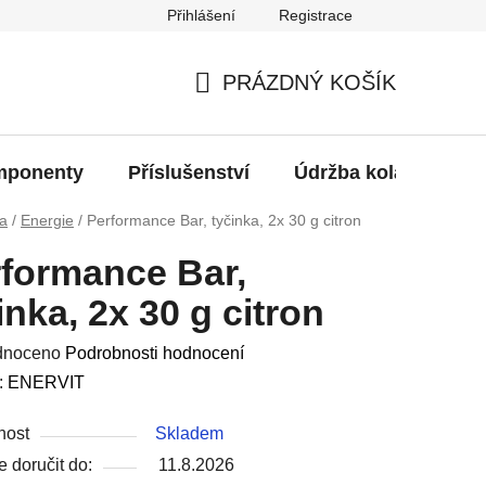
Přihlášení
Registrace
oží?
PRÁZDNÝ KOŠÍK
NÁKUPNÍ
KOŠÍK
ponenty
Příslušenství
Údržba kola
Bat
va
/
Energie
/
Performance Bar, tyčinka, 2x 30 g citron
formance Bar,
inka, 2x 30 g citron
né
dnoceno
Podrobnosti hodnocení
ení
:
ENERVIT
u
nost
Skladem
 doručit do:
11.8.2026