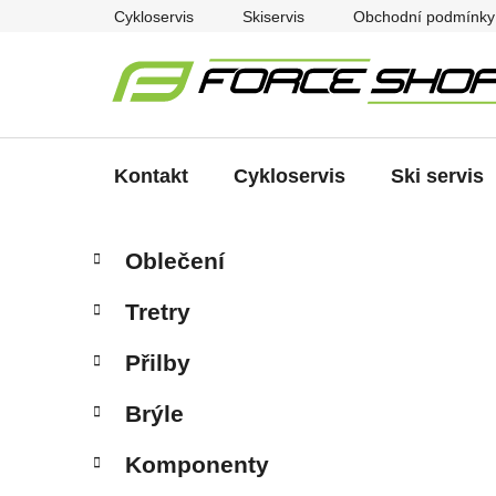
Přejít
Cykloservis
Skiservis
Obchodní podmínky
na
obsah
Kontakt
Cykloservis
Ski servis
P
K
Přeskočit
Oblečení
a
kategorie
o
t
s
Tretry
e
t
g
r
Přilby
o
a
r
Brýle
i
n
e
n
Komponenty
í