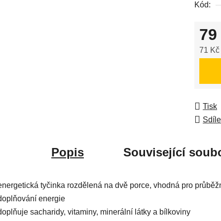
Kód:
z
5
79
hvězdič
71 Kč
Měrná
Tisk
Sdíle
Popis
Související soubo
energetická tyčinka rozdělená na dvě porce, vhodná pro průběž
doplňování energie
doplňuje sacharidy, vitaminy, minerální látky a bílkoviny