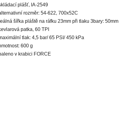
skládací plášť, IA-2549
alternativní rozměr: 54-622, 700x52C
reálná šířka pláště na ráfku 23mm při tlaku 3bary: 50mm
kevlarová patka, 60 TPI
maximální tlak: 4,5 bar/ 65 PSI/ 450 kPa
hmotnost: 600 g
baleno v krabici FORCE