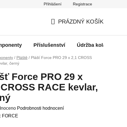
Přihlášení
Registrace
oží?
PRÁZDNÝ KOŠÍK
NÁKUPNÍ
KOŠÍK
ponenty
Příslušenství
Údržba kola
Bat
onenty
/
Pláště
/
Plášť Force PRO 29 x 2,1 CROSS
vlar, černý
šť Force PRO 29 x
1 CROSS RACE kevlar,
rný
né
dnoceno
Podrobnosti hodnocení
ení
:
FORCE
u