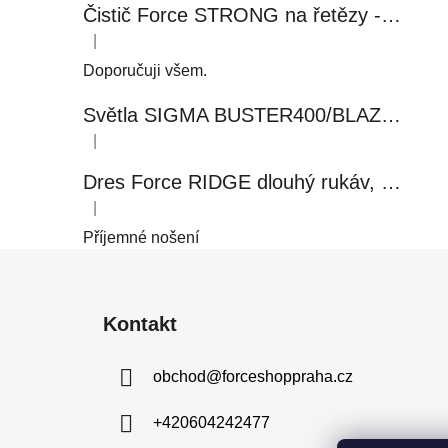
Čistič Force STRONG na řetězy - 0,5 l, láhev - růžový
|
Hodnocení produktu je 5 z 5 hvězdiček.
Doporučuji všem.
Světla SIGMA BUSTER400/BLAZE FLASH, přední+zadní
|
Hodnocení produktu je 5 z 5 hvězdiček.
Dres Force RIDGE dlouhý rukáv, černo-modrý
|
Hodnocení produktu je 5 z 5 hvězdiček.
Příjemné nošení
Z
á
Kontakt
p
a
obchod
@
forceshoppraha.cz
t
í
+420604242477