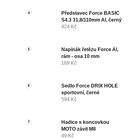
Představec Force BASIC
S4.3 31,8/110mm Al, černý
424 Kč
Napínák řetězu Force Al,
rám - osa 10 mm
169 Kč
Sedlo Force DRIX HOLE
sportovní, černé
594 Kč
Hadice s koncovkou
MOTO závit M8
49 Kč