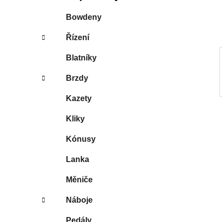
í
p
Bowdeny
a
Řízení
n
e
Blatníky
l
Brzdy
Kazety
Kliky
Kónusy
Lanka
Měniče
Náboje
Pedály