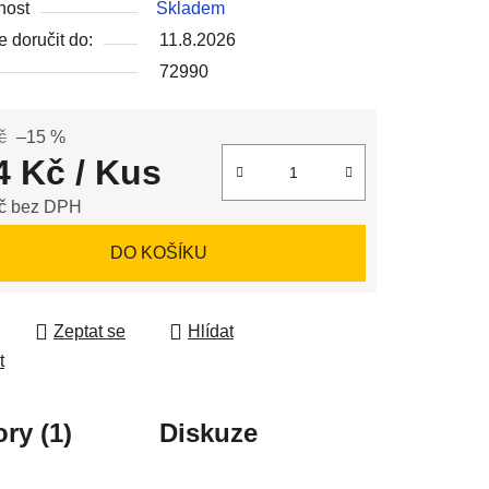
nost
Skladem
 doručit do:
11.8.2026
72990
ek.
č
–15 %
4 Kč
/ Kus
č bez DPH
 cena:
DO KOŠÍKU
Zeptat se
Hlídat
t
ry (1)
Diskuze