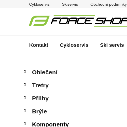
Přejít
Cykloservis
Skiservis
Obchodní podmínky
na
obsah
Kontakt
Cykloservis
Ski servis
P
K
Přeskočit
Oblečení
a
kategorie
o
t
s
Tretry
e
t
g
r
Přilby
o
a
r
Brýle
i
n
e
n
Komponenty