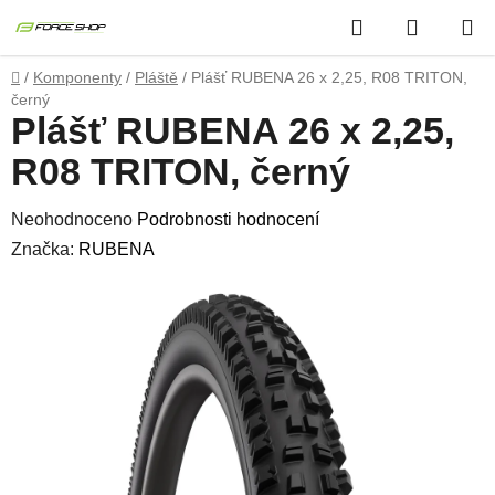
Přejít
Hledat
NÁKUP
na
obsah
KOŠÍK
Domů
/
Komponenty
/
Pláště
/
Plášť RUBENA 26 x 2,25, R08 TRITON,
černý
Plášť RUBENA 26 x 2,25,
R08 TRITON, černý
Průměrné
Neohodnoceno
Podrobnosti hodnocení
hodnocení
Značka:
RUBENA
produktu
je
0,0
z
5
hvězdiček.