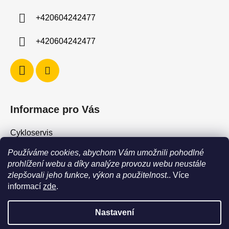
í
+420604242477
+420604242477
Informace pro Vás
Cykloservis
Skiservis
Používáme cookies, abychom Vám umožnili pohodlné
Obchodní podmínky
prohlížení webu a díky analýze provozu webu neustále
zlepšovali jeho funkce, výkon a použitelnost
.. Více
Podmínky ochrany osobních údajů
informací
zde
.
Jak vrátit / vyměnit zboží?
Nastavení
POZOR - stav zboží SKLADEM neodpovídá stavu na prodejně. Při