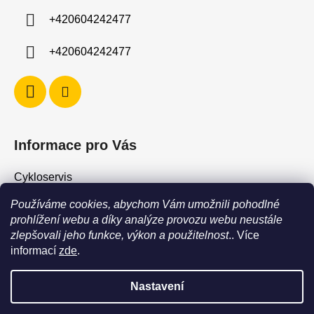
í
+420604242477
+420604242477
Informace pro Vás
Cykloservis
Skiservis
Používáme cookies, abychom Vám umožnili pohodlné
Obchodní podmínky
prohlížení webu a díky analýze provozu webu neustále
zlepšovali jeho funkce, výkon a použitelnost
.. Více
Podmínky ochrany osobních údajů
informací
zde
.
Jak vrátit / vyměnit zboží?
Nastavení
POZOR - stav zboží SKLADEM neodpovídá stavu na prodejně. Při