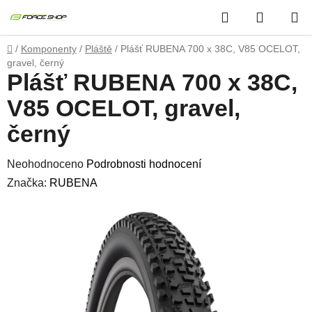
Přejít
Hledat
NÁKUP
na
obsah
KOŠÍK
Domů
/
Komponenty
/
Pláště
/
Plášť RUBENA 700 x 38C, V85 OCELOT,
gravel, černý
Plášť RUBENA 700 x 38C,
V85 OCELOT, gravel,
černý
Průměrné
Neohodnoceno
Podrobnosti hodnocení
hodnocení
Značka:
RUBENA
produktu
je
0,0
z
5
hvězdiček.