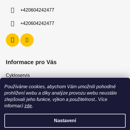
í
+420604242477
+420604242477
Informace pro Vás
Cykloservis
Skiservis
Používáme cookies, abychom Vám umožnili pohodlné
Obchodní podmínky
prohlížení webu a díky analýze provozu webu neustále
zlepšovali jeho funkce, výkon a použitelnost
.. Více
Podmínky ochrany osobních údajů
informací
zde
.
Jak vrátit / vyměnit zboží?
Nastavení
POZOR - stav zboží SKLADEM neodpovídá stavu na prodejně. Při