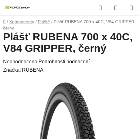
Přejít
Hledat
NÁKUP
na
obsah
KOŠÍK
Domů
/
Komponenty
/
Pláště
/
Plášť RUBENA 700 x 40C, V84 GRIPPER,
černý
Plášť RUBENA 700 x 40C,
V84 GRIPPER, černý
Průměrné
Neohodnoceno
Podrobnosti hodnocení
hodnocení
Značka:
RUBENA
produktu
je
0,0
z
5
hvězdiček.