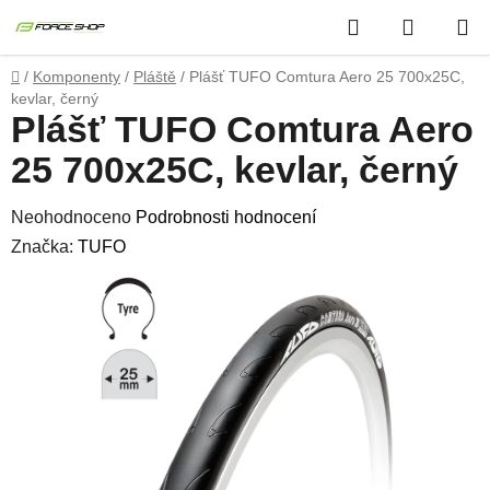
Přejít
Hledat
NÁKUP
na
obsah
KOŠÍK
Domů
/
Komponenty
/
Pláště
/
Plášť TUFO Comtura Aero 25 700x25C,
kevlar, černý
Plášť TUFO Comtura Aero
25 700x25C, kevlar, černý
Průměrné
Neohodnoceno
Podrobnosti hodnocení
hodnocení
Značka:
TUFO
produktu
je
0,0
z
5
hvězdiček.