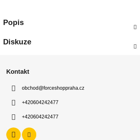
Popis
Diskuze
Z
á
Kontakt
p
a
obchod
@
forceshoppraha.cz
t
í
+420604242477
+420604242477