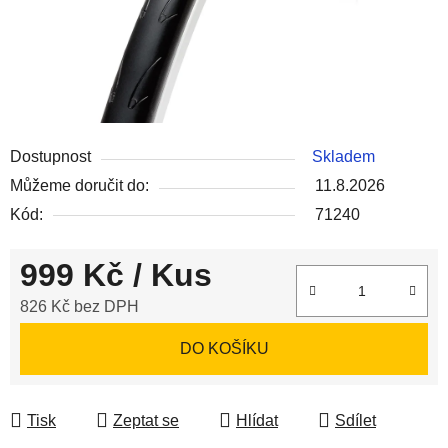
Dostupnost
Skladem
Můžeme doručit do:
11.8.2026
Kód:
71240
999 Kč
/ Kus
826 Kč bez DPH
Měrná cena:
DO KOŠÍKU
Tisk
Zeptat se
Hlídat
Sdílet