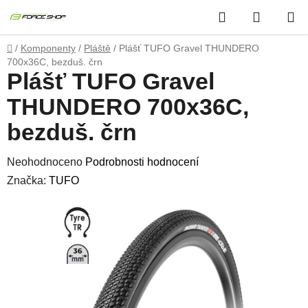
Přejít
Hledat
NÁKUP
na
obsah
KOŠÍK
Domů
/
Komponenty
/
Pláště
/
Plášť TUFO Gravel THUNDERO
700x36C, bezduš. črn
Plášť TUFO Gravel
THUNDERO 700x36C,
bezduš. črn
Průměrné
Neohodnoceno
Podrobnosti hodnocení
hodnocení
Značka:
TUFO
produktu
je
0,0
z
5
hvězdiček.