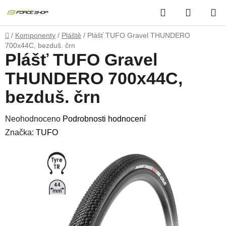
Přejít
Hledat
NÁKUP
na
obsah
KOŠÍK
Domů
/
Komponenty
/
Pláště
/
Plášť TUFO Gravel THUNDERO
700x44C, bezduš. črn
Plášť TUFO Gravel
THUNDERO 700x44C,
bezduš. črn
Průměrné
Neohodnoceno
Podrobnosti hodnocení
hodnocení
Značka:
TUFO
produktu
je
0,0
z
5
hvězdiček.