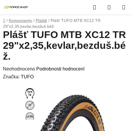
Přejít
Hledat
NÁKUP
na
obsah
KOŠÍK
Domů
/
Komponenty
/
Pláště
/
Plášť TUFO MTB XC12 TR
29"x2,35,kevlar,bezduš.béž.
Plášť TUFO MTB XC12 TR
29"x2,35,kevlar,bezduš.bé
ž.
Průměrné
Neohodnoceno
Podrobnosti hodnocení
hodnocení
Značka:
TUFO
produktu
je
0,0
z
5
hvězdiček.