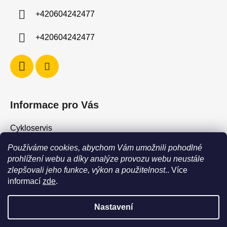
í
+420604242477
+420604242477
Informace pro Vás
Cykloservis
Skiservis
Používáme cookies, abychom Vám umožnili pohodlné
Obchodní podmínky
prohlížení webu a díky analýze provozu webu neustále
zlepšovali jeho funkce, výkon a použitelnost
.. Více
Podmínky ochrany osobních údajů
informací
zde
.
Jak vrátit / vyměnit zboží?
Nastavení
POZOR - stav zboží SKLADEM neodpovídá stavu na prodejně. Při