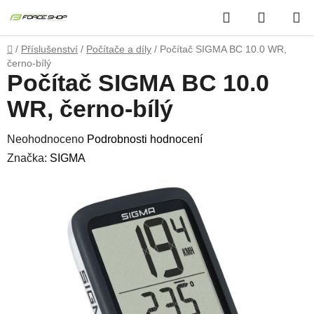
Přejít
Hledat
NÁKUP
na
obsah
KOŠÍK
Domů
/
Příslušenství
/
Počítače a díly
/
Počítač SIGMA BC 10.0 WR,
černo-bílý
Počítač SIGMA BC 10.0
WR, černo-bílý
Průměrné
Neohodnoceno
Podrobnosti hodnocení
hodnocení
Značka:
SIGMA
produktu
je
0,0
z
5
hvězdiček.