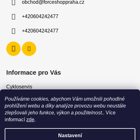
obchod
@
forceshoppraha.cz
t
í
+420604242477
+420604242477
Informace pro Vás
Cykloservis
Skiservis
Používáme cookies, abychom Vám umožnili pohodlné
Obchodní podmínky
prohlížení webu a díky analýze provozu webu neustále
zlepšovali jeho funkce, výkon a použitelnost
.. Více
Podmínky ochrany osobních údajů
informací
zde
.
Jak vrátit / vyměnit zboží?
Nastavení