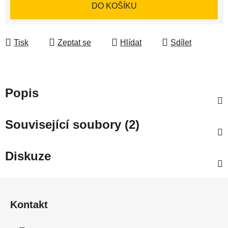
Měrná cena:
DO KOŠÍKU
Tisk
Zeptat se
Hlídat
Sdílet
Popis
Související soubory (2)
Diskuze
Z
á
Kontakt
p
a