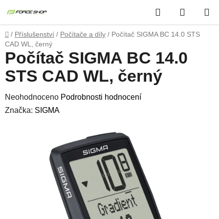
Přejít
Hledat
NÁKUP
na
obsah
KOŠÍK
Domů
/
Příslušenství
/
Počítače a díly
/
Počítač SIGMA BC 14.0 STS
CAD WL, černý
Počítač SIGMA BC 14.0
STS CAD WL, černý
Průměrné
Neohodnoceno
Podrobnosti hodnocení
hodnocení
Značka:
SIGMA
produktu
je
0,0
z
5
hvězdiček.