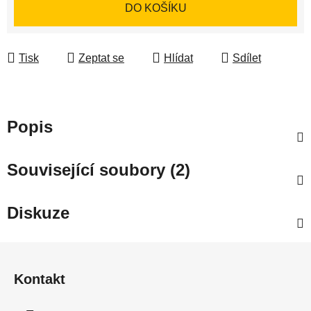
Měrná cena:
DO KOŠÍKU
Tisk
Zeptat se
Hlídat
Sdílet
Popis
Související soubory (2)
Diskuze
Z
á
Kontakt
p
a