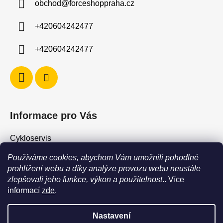
obchod
@
forceshoppraha.cz
t
í
+420604242477
+420604242477
Informace pro Vás
Cykloservis
Skiservis
Používáme cookies, abychom Vám umožnili pohodlné
Obchodní podmínky
prohlížení webu a díky analýze provozu webu neustále
zlepšovali jeho funkce, výkon a použitelnost
.. Více
Podmínky ochrany osobních údajů
informací
zde
.
Jak vrátit / vyměnit zboží?
Nastavení