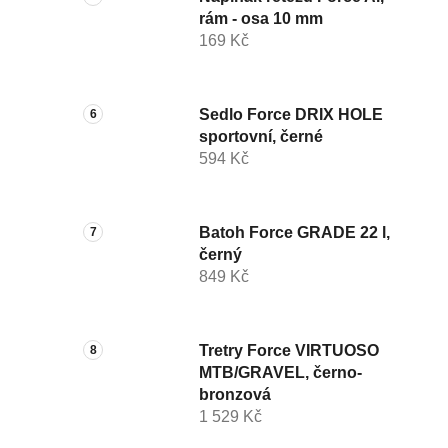
rám - osa 10 mm
169 Kč
Sedlo Force DRIX HOLE
sportovní, černé
594 Kč
Batoh Force GRADE 22 l,
černý
849 Kč
Tretry Force VIRTUOSO
MTB/GRAVEL, černo-
bronzová
1 529 Kč