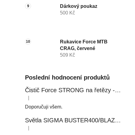
Dárkový poukaz
500 Kč
Rukavice Force MTB
CRAG, červené
509 Kč
Poslední hodnocení produktů
Čistič Force STRONG na řetězy - 0,5 l, láhev - růžový
|
Hodnocení produktu je 5 z 5 hvězdiček.
Doporučuji všem.
Světla SIGMA BUSTER400/BLAZE FLASH, přední+zadní
|
Hodnocení produktu je 5 z 5 hvězdiček.