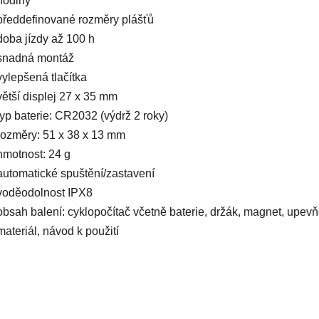
hodiny
předdefinované rozměry plášťů
doba jízdy až 100 h
snadná montáž
vylepšená tlačítka
větší displej 27 x 35 mm
typ baterie: CR2032 (výdrž 2 roky)
rozměry: 51 x 38 x 13 mm
hmotnost: 24 g
automatické spuštění/zastavení
voděodolnost IPX8
obsah balení: cyklopočítač včetně baterie, držák, magnet, upev
materiál, návod k použití