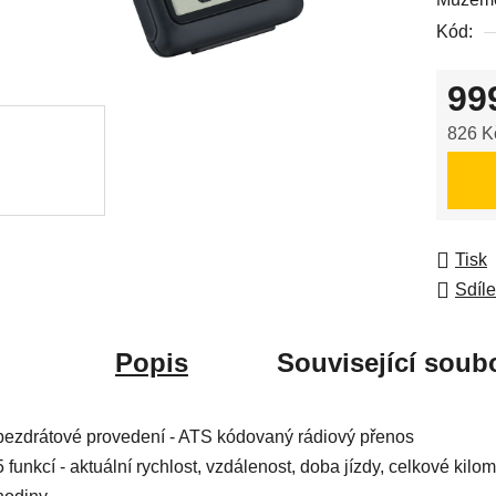
0,0
Kód:
z
5
99
hvězdič
826 K
Měrná
Tisk
Sdíle
Popis
Související soubo
bezdrátové provedení - ATS kódovaný rádiový přenos
5 funkcí - aktuální rychlost, vzdálenost, doba jízdy, celkové kilom