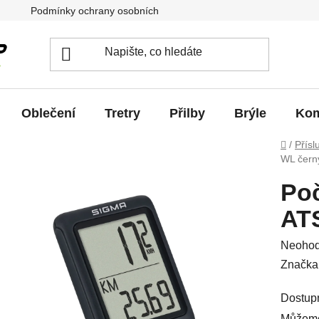
Podmínky ochrany osobních údajů
Jak vrátit / vyměnit zb
Oblečení
Tretry
Přilby
Brýle
Kom
Domů
/
Přísl
WL čern
Poč
AT
Průměr
Neoho
hodnoc
Značka
produkt
Dostup
je
Můžeme