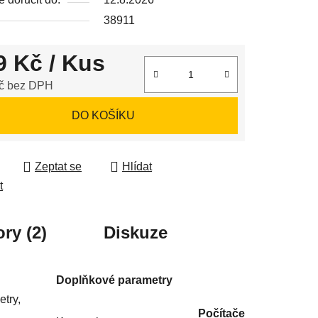
38911
9 Kč
/ Kus
ek.
č bez DPH
 cena:
DO KOŠÍKU
Zeptat se
Hlídat
t
ry (2)
Diskuze
Doplňkové parametry
etry,
Počítače