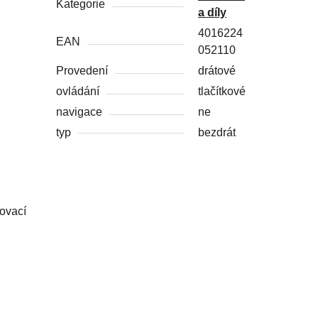
Kategorie
a díly
4016224
EAN
052110
Provedení
drátové
ovládání
tlačítkové
navigace
ne
typ
bezdrát
ňovací