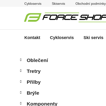
Přejít
Cykloservis
Skiservis
Obchodní podmínky
na
obsah
Kontakt
Cykloservis
Ski servis
P
K
Přeskočit
Oblečení
a
kategorie
o
t
s
Tretry
e
t
g
r
Přilby
o
a
r
Brýle
i
n
e
n
Komponenty