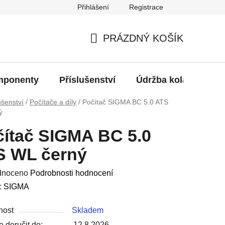
Přihlášení
Registrace
oží?
PRÁZDNÝ KOŠÍK
NÁKUPNÍ
KOŠÍK
ponenty
Příslušenství
Údržba kola
Bat
ušenství
/
Počítače a díly
/
Počítač SIGMA BC 5.0 ATS
ý
ítač SIGMA BC 5.0
S WL černý
né
dnoceno
Podrobnosti hodnocení
ení
:
SIGMA
u
nost
Skladem
 doručit do:
12.8.2026