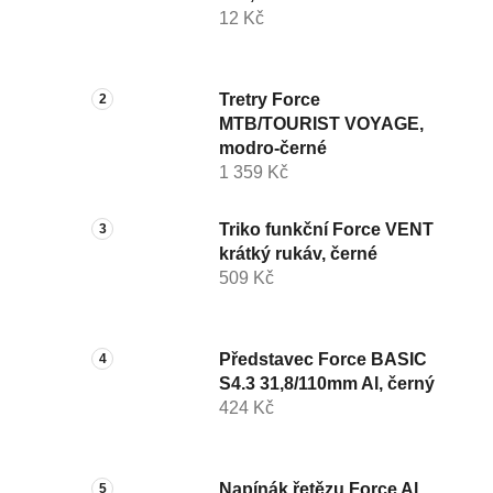
12 Kč
Tretry Force
MTB/TOURIST VOYAGE,
modro-černé
1 359 Kč
Triko funkční Force VENT
krátký rukáv, černé
509 Kč
Představec Force BASIC
S4.3 31,8/110mm Al, černý
424 Kč
Napínák řetězu Force Al,