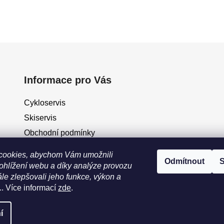
Informace pro Vás
Cykloservis
Skiservis
Obchodní podmínky
Podmínky ochrany osobních údajů
cookies, abychom Vám umožnili
Odmítnout
S
Jak vrátit / vyměnit zboží?
ohlížení webu a díky analýze provozu
le zlepšovali jeho funkce, výkon a
.. Více informací
zde
.
eno
í