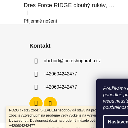
Dres Force RIDGE dlouhý rukáv, černo-modrý
|
Hodnocení produktu je 5 z 5 hvězdiček.
Příjemné nošení
Z
á
Kontakt
p
a
obchod
@
forceshoppraha.cz
t
í
+420604242477
+420604242477
Používáme 
pohodlné pr
webu neustá
použitelnost
POZOR - stav zboží SKLADEM neodpovídá stavu na prodejně. Při objednání
zboží s vyzvednutím na prodejně vždy vyčkejte na výzvu, že je zboží připrav
k vyzvednutí. Dostupnost zboží na prodejně můžete ověřit na tel
Nastaven
+420604242477