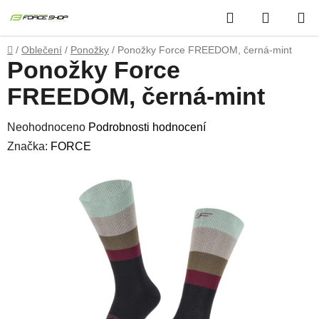
Přejít
Hledat
NÁKUP
na
obsah
KOŠÍK
Domů
/
Oblečení
/
Ponožky
/
Ponožky Force FREEDOM, černá-mint
Ponožky Force
FREEDOM, černá-mint
Průměrné
Neohodnoceno
Podrobnosti hodnocení
hodnocení
Značka:
FORCE
produktu
je
0,0
z
5
hvězdiček.