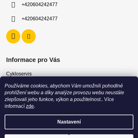
í
+420604242477
+420604242477
Informace pro Vás
Cykloservis
Skiservis
Používáme cookies, abychom Vám umožnili pohodlné
Obchodní podmínky
prohlížení webu a díky analýze provozu webu neustále
zlepšovali jeho funkce, výkon a použitelnost
.. Více
Podmínky ochrany osobních údajů
informací
zde
.
Jak vrátit / vyměnit zboží?
Nastavení
POZOR - stav zboží SKLADEM neodpovídá stavu na prodejně. Při
objednání zboží s vyzvednutím na prodejně vždy vyčkejte na
Vytvořil Shoptet