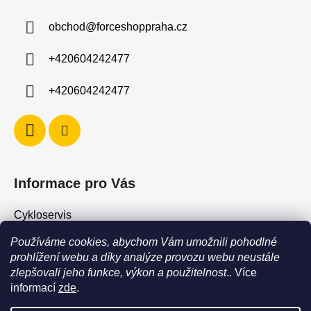
a
obchod
@
forceshoppraha.cz
t
í
+420604242477
+420604242477
Informace pro Vás
Cykloservis
Skiservis
Používáme cookies, abychom Vám umožnili pohodlné
Obchodní podmínky
prohlížení webu a díky analýze provozu webu neustále
zlepšovali jeho funkce, výkon a použitelnost
.. Více
Podmínky ochrany osobních údajů
informací
zde
.
Jak vrátit / vyměnit zboží?