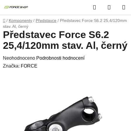
Přejít
Hledat
NÁKUP
na
obsah
KOŠÍK
Domů
/
Komponenty
/
Představce
/
Představec Force S6.2 25,4/120mm
stav. Al, černý
Představec Force S6.2
25,4/120mm stav. Al, černý
Průměrné
Neohodnoceno
Podrobnosti hodnocení
hodnocení
Značka:
FORCE
produktu
je
0,0
z
5
hvězdiček.