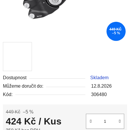
449 KČ
–5 %
Dostupnost
Skladem
Můžeme doručit do:
12.8.2026
Kód:
306480
449 Kč
–5 %
424 Kč
/ Kus