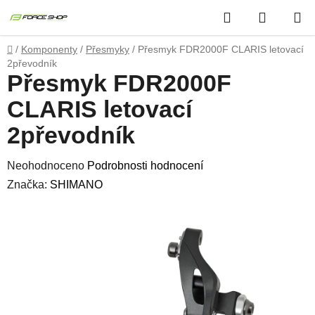
Přejít
Hledat
NÁKUP
na
obsah
KOŠÍK
Domů
/
Komponenty
/
Přesmyky
/
Přesmyk FDR2000F CLARIS letovací
2převodník
Přesmyk FDR2000F
CLARIS letovací
2převodník
Průměrné
Neohodnoceno
Podrobnosti hodnocení
hodnocení
Značka:
SHIMANO
produktu
je
0,0
z
5
hvězdiček.