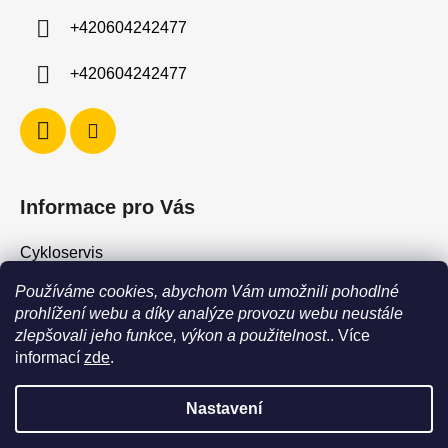
í
+420604242477
+420604242477
Informace pro Vás
Cykloservis
Skiservis
Používáme cookies, abychom Vám umožnili pohodlné
Obchodní podmínky
prohlížení webu a díky analýze provozu webu neustále
zlepšovali jeho funkce, výkon a použitelnost
.. Více
Podmínky ochrany osobních údajů
informací
zde
.
Jak vrátit / vyměnit zboží?
Nastavení
POZOR - stav zboží SKLADEM neodpovídá stavu na prodejně. Při