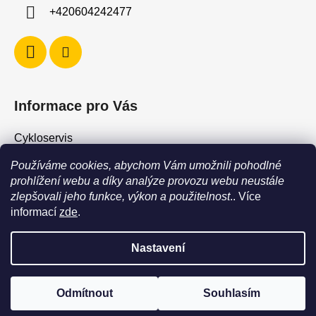
+420604242477
Informace pro Vás
Cykloservis
Skiservis
Používáme cookies, abychom Vám umožnili pohodlné
Obchodní podmínky
prohlížení webu a díky analýze provozu webu neustále
zlepšovali jeho funkce, výkon a použitelnost
.. Více
Podmínky ochrany osobních údajů
informací
zde
.
Jak vrátit / vyměnit zboží?
Nastavení
POZOR - stav zboží SKLADEM neodpovídá stavu na prodejně. Při
objednání zboží s vyzvednutím na prodejně vždy vyčkejte na
Vytvořil Shoptet
výzvu, že je zboží připraveno k vyzvednutí. Dostupnost zboží na
Odmítnout
Souhlasím
Copyright 2026
Force Shop - Cyklo Hostivař
. Všechna
prodejně můžete ověřit na tel +420604242477
práva vyhrazena.
Upravit nastavení cookies