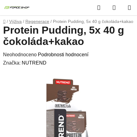
Přejít
Hledat
NÁKUP
na
obsah
KOŠÍK
Domů
/
Výživa
/
Regenerace
/
Protein Pudding, 5x 40 g čokoláda+kakao
Protein Pudding, 5x 40 g
čokoláda+kakao
Průměrné
Neohodnoceno
Podrobnosti hodnocení
hodnocení
Značka:
NUTREND
produktu
je
0,0
z
5
hvězdiček.