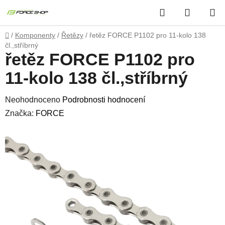
Přejít
Hledat
NÁKUP
na
obsah
KOŠÍK
Domů
/
Komponenty
/
Řetězy
/
řetěz FORCE P1102 pro 11-kolo 138
čl.,stříbrný
řetěz FORCE P1102 pro
11-kolo 138 čl.,stříbrný
Průměrné
Neohodnoceno
Podrobnosti hodnocení
hodnocení
Značka:
FORCE
produktu
je
0,0
z
5
hvězdiček.