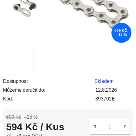
699 KČ
–15 %
Dostupnost
Skladem
Můžeme doručit do:
12.8.2026
Kód:
893702E
699 Kč
–15 %
594 Kč
/ Kus