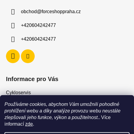
a
obchod
@
forceshoppraha.cz
t
í
+420604242477
+420604242477
Informace pro Vás
Cykloservis
Skiservis
Používáme cookies, abychom Vám umožnili pohodlné
Obchodní podmínky
prohlížení webu a díky analýze provozu webu neustále
zlepšovali jeho funkce, výkon a použitelnost
.. Více
Podmínky ochrany osobních údajů
informací
zde
.
Jak vrátit / vyměnit zboží?