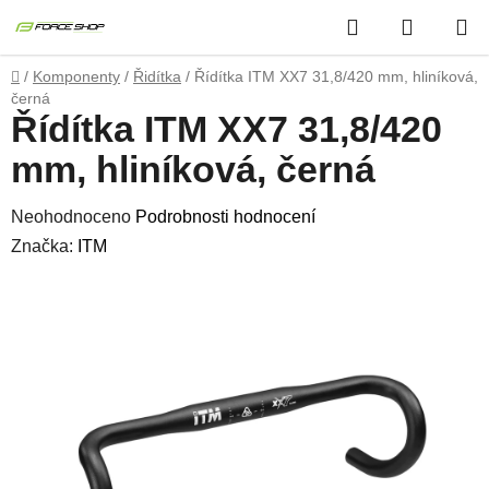
Přejít
Hledat
NÁKUP
na
obsah
KOŠÍK
Domů
/
Komponenty
/
Řidítka
/
Řídítka ITM XX7 31,8/420 mm, hliníková,
černá
Řídítka ITM XX7 31,8/420
mm, hliníková, černá
Průměrné
Neohodnoceno
Podrobnosti hodnocení
hodnocení
Značka:
ITM
produktu
je
0,0
z
5
hvězdiček.