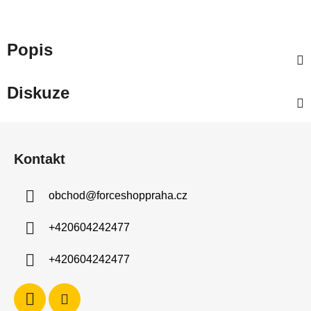
Popis
Diskuze
Z
á
Kontakt
p
a
obchod
@
forceshoppraha.cz
t
í
+420604242477
+420604242477