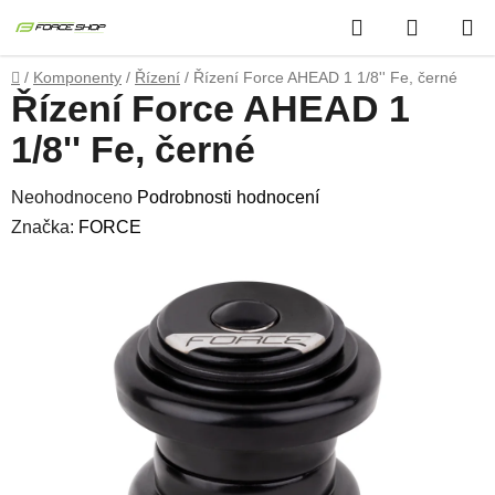
Přejít
Hledat
NÁKUP
na
obsah
KOŠÍK
Domů
/
Komponenty
/
Řízení
/
Řízení Force AHEAD 1 1/8'' Fe, černé
Řízení Force AHEAD 1
1/8'' Fe, černé
Průměrné
Neohodnoceno
Podrobnosti hodnocení
hodnocení
Značka:
FORCE
produktu
je
0,0
z
5
hvězdiček.