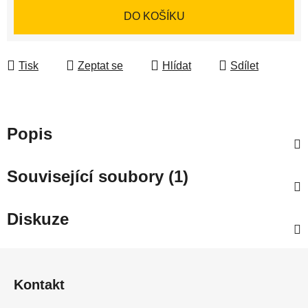
Měrná cena:
DO KOŠÍKU
Tisk
Zeptat se
Hlídat
Sdílet
Popis
Související soubory (1)
Diskuze
Z
á
Kontakt
p