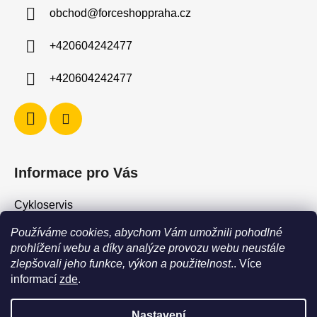
a
obchod
@
forceshoppraha.cz
t
í
+420604242477
+420604242477
Informace pro Vás
Cykloservis
Skiservis
Používáme cookies, abychom Vám umožnili pohodlné
Obchodní podmínky
prohlížení webu a díky analýze provozu webu neustále
zlepšovali jeho funkce, výkon a použitelnost
.. Více
Podmínky ochrany osobních údajů
informací
zde
.
Jak vrátit / vyměnit zboží?
Nastavení