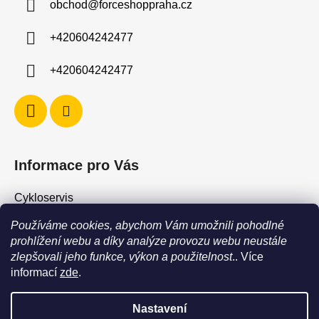
obchod
@
forceshoppraha.cz
t
í
+420604242477
+420604242477
Informace pro Vás
Cykloservis
Skiservis
Používáme cookies, abychom Vám umožnili pohodlné
Obchodní podmínky
prohlížení webu a díky analýze provozu webu neustále
zlepšovali jeho funkce, výkon a použitelnost
.. Více
Podmínky ochrany osobních údajů
informací
zde
.
Jak vrátit / vyměnit zboží?
Nastavení