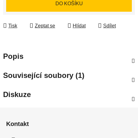
Měrná cena:
DO KOŠÍKU
Tisk
Zeptat se
Hlídat
Sdílet
Popis
Související soubory (1)
Diskuze
Z
á
Kontakt
p
a