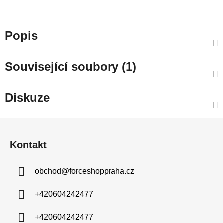
Popis
Související soubory (1)
Diskuze
Z
á
Kontakt
p
a
obchod
@
forceshoppraha.cz
t
í
+420604242477
+420604242477