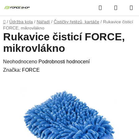
Přejít
Hledat
NÁKUP
na
obsah
KOŠÍK
Domů
/
Údržba kola
/
Nářadí
/
Čističky řetězů, kartáče
/
Rukavice čisticí
FORCE, mikrovlákno
Rukavice čisticí FORCE,
mikrovlákno
Průměrné
Neohodnoceno
Podrobnosti hodnocení
hodnocení
Značka:
FORCE
produktu
je
0,0
z
5
hvězdiček.