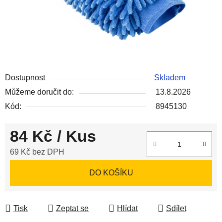
Dostupnost
Skladem
Můžeme doručit do:
13.8.2026
Kód:
8945130
84 Kč
/ Kus
69 Kč bez DPH
Měrná cena:
DO KOŠÍKU
Tisk
Zeptat se
Hlídat
Sdílet