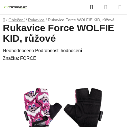
Přejít
Hledat
NÁKUP
na
obsah
KOŠÍK
Domů
/
Oblečení
/
Rukavice
/
Rukavice Force WOLFIE KID, růžové
Rukavice Force WOLFIE
KID, růžové
Průměrné
Neohodnoceno
Podrobnosti hodnocení
hodnocení
Značka:
FORCE
produktu
je
0,0
z
5
hvězdiček.