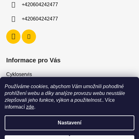
í
+420604242477
+420604242477
Informace pro Vás
Cykloservis
Skiservis
Používáme cookies, abychom Vám umožnili pohodlné
Obchodní podmínky
prohlížení webu a díky analýze provozu webu neustále
zlepšovali jeho funkce, výkon a použitelnost
.. Více
Podmínky ochrany osobních údajů
informací
zde
.
Jak vrátit / vyměnit zboží?
Nastavení
POZOR - stav zboží SKLADEM neodpovídá stavu na prodejně. Při
objednání zboží s vyzvednutím na prodejně vždy vyčkejte na
Vytvořil Shoptet