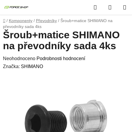
Přejít
Hledat
NÁKUP
na
obsah
KOŠÍK
Domů
/
Komponenty
/
Převodníky
/
Šroub+matice SHIMANO na
převodníky sada 4ks
Šroub+matice SHIMANO
na převodníky sada 4ks
Průměrné
Neohodnoceno
Podrobnosti hodnocení
hodnocení
Značka:
SHIMANO
produktu
je
0,0
z
5
hvězdiček.