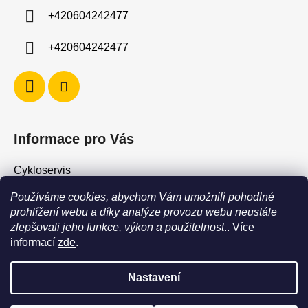
í
+420604242477
+420604242477
Informace pro Vás
Cykloservis
Skiservis
Používáme cookies, abychom Vám umožnili pohodlné
Obchodní podmínky
prohlížení webu a díky analýze provozu webu neustále
zlepšovali jeho funkce, výkon a použitelnost
.. Více
Podmínky ochrany osobních údajů
informací
zde
.
Jak vrátit / vyměnit zboží?
Nastavení
POZOR - stav zboží SKLADEM neodpovídá stavu na prodejně. Při
objednání zboží s vyzvednutím na prodejně vždy vyčkejte na