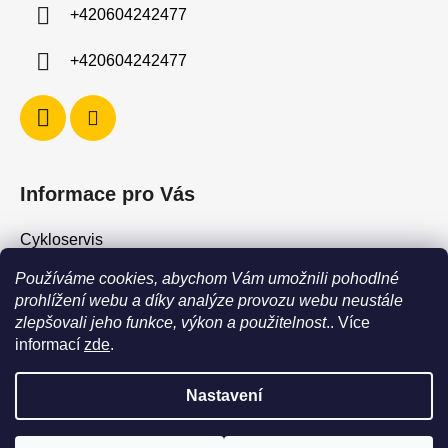
í
+420604242477
+420604242477
Informace pro Vás
Cykloservis
Skiservis
Používáme cookies, abychom Vám umožnili pohodlné
Obchodní podmínky
prohlížení webu a díky analýze provozu webu neustále
zlepšovali jeho funkce, výkon a použitelnost
.. Více
Podmínky ochrany osobních údajů
informací
zde
.
Jak vrátit / vyměnit zboží?
Nastavení
POZOR - stav zboží SKLADEM neodpovídá stavu na prodejně. Při
objednání zboží s vyzvednutím na prodejně vždy vyčkejte na
Vytvořil Shoptet