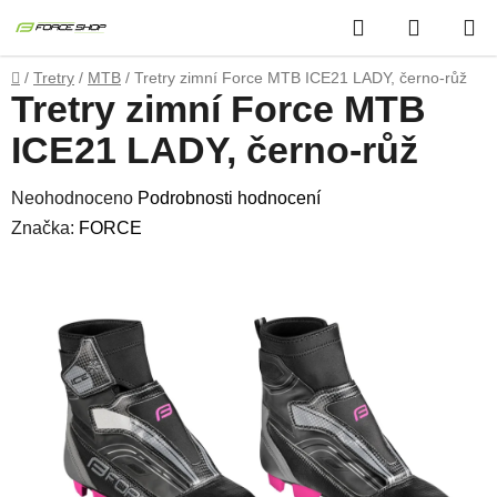
Přejít
Hledat
NÁKUP
na
obsah
KOŠÍK
Domů
/
Tretry
/
MTB
/
Tretry zimní Force MTB ICE21 LADY, černo-růž
Tretry zimní Force MTB
ICE21 LADY, černo-růž
Průměrné
Neohodnoceno
Podrobnosti hodnocení
hodnocení
Značka:
FORCE
produktu
je
0,0
z
5
hvězdiček.