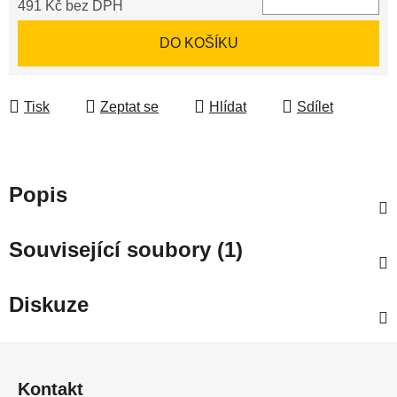
491 Kč bez DPH
Měrná cena:
DO KOŠÍKU
Tisk
Zeptat se
Hlídat
Sdílet
Popis
Související soubory (1)
Diskuze
Z
á
Kontakt