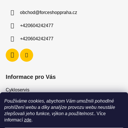
p
a
obchod
@
forceshoppraha.cz
t
í
+420604242477
+420604242477
Informace pro Vás
Cykloservis
Skiservis
Používáme cookies, abychom Vám umožnili pohodlné
Obchodní podmínky
prohlížení webu a díky analýze provozu webu neustále
zlepšovali jeho funkce, výkon a použitelnost
.. Více
Podmínky ochrany osobních údajů
informací
zde
.
Jak vrátit / vyměnit zboží?