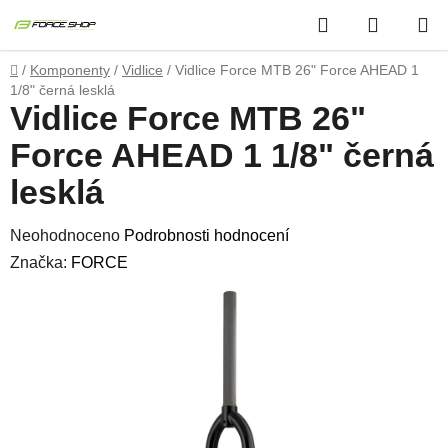
Přejít
Hledat
NÁKUP
na
obsah
KOŠÍK
Domů
/
Komponenty
/
Vidlice
/
Vidlice Force MTB 26" Force AHEAD 1
1/8" černá lesklá
Vidlice Force MTB 26"
Force AHEAD 1 1/8" černá
lesklá
Průměrné
Neohodnoceno
Podrobnosti hodnocení
hodnocení
Značka:
FORCE
produktu
je
0,0
z
5
hvězdiček.