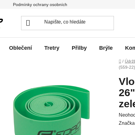
Podmínky ochrany osobních údajů
Jak vrátit / vyměnit zb
Oblečení
Tretry
Přilby
Brýle
Kom
Domů
/
Údrž
(559-22)
Vlo
26"
zel
Průměr
Neoho
hodnoc
Značka
produkt