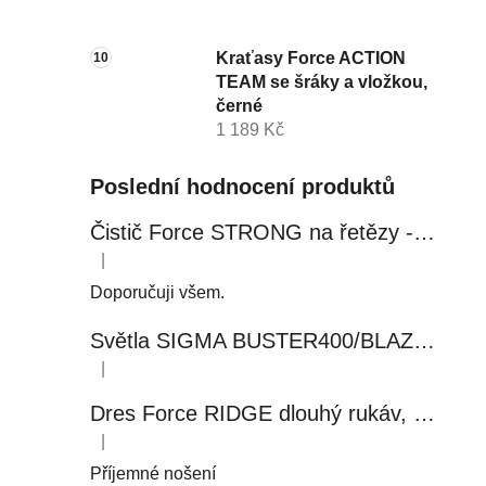
Kraťasy Force ACTION
TEAM se šráky a vložkou,
černé
1 189 Kč
Poslední hodnocení produktů
Čistič Force STRONG na řetězy - 0,5 l, láhev - růžový
|
Hodnocení produktu je 5 z 5 hvězdiček.
Doporučuji všem.
Světla SIGMA BUSTER400/BLAZE FLASH, přední+zadní
|
Hodnocení produktu je 5 z 5 hvězdiček.
Dres Force RIDGE dlouhý rukáv, černo-modrý
|
Hodnocení produktu je 5 z 5 hvězdiček.
Příjemné nošení