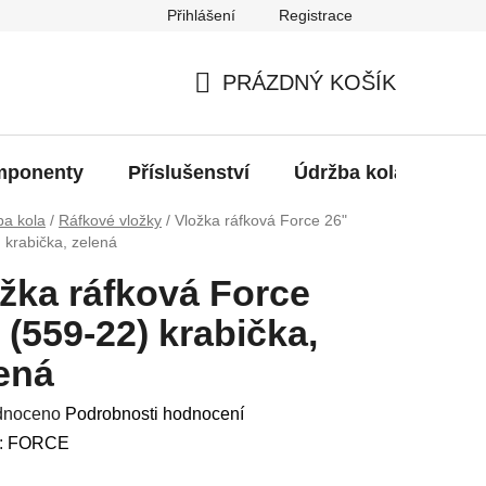
Přihlášení
Registrace
oží?
PRÁZDNÝ KOŠÍK
NÁKUPNÍ
KOŠÍK
ponenty
Příslušenství
Údržba kola
Bat
ba kola
/
Ráfkové vložky
/
Vložka ráfková Force 26"
 krabička, zelená
žka ráfková Force
 (559-22) krabička,
ená
né
dnoceno
Podrobnosti hodnocení
ení
:
FORCE
u