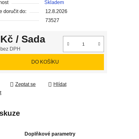
nost
Skladem
 doručit do:
12.8.2026
73527
 Kč
/ Sada
ek.
 bez DPH
 cena:
DO KOŠÍKU
Zeptat se
Hlídat
t
skuze
Doplňkové parametry