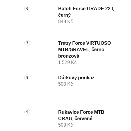
Batoh Force GRADE 22 l,
černý
849 Kč
Tretry Force VIRTUOSO
MTB/GRAVEL, černo-
bronzová
1 529 Kč
Dárkový poukaz
500 Kč
Rukavice Force MTB
CRAG, červené
509 Kč