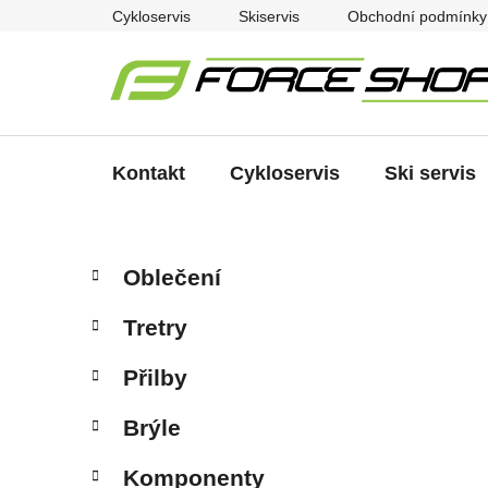
Přejít
Cykloservis
Skiservis
Obchodní podmínky
na
obsah
Kontakt
Cykloservis
Ski servis
P
K
Přeskočit
Oblečení
a
kategorie
o
t
s
Tretry
e
t
g
r
Přilby
o
a
r
Brýle
i
n
e
n
Komponenty