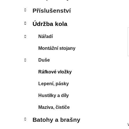
í
p
Příslušenství
a
n
Údržba kola
e
Nářadí
l
Montážní stojany
Duše
Ráfkové vložky
Lepení, pásky
Hustilky a díly
Maziva, čističe
Batohy a brašny