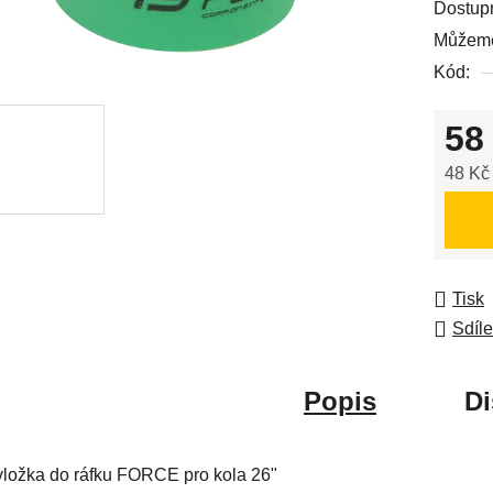
Dostup
je
Můžeme
0,0
Kód:
z
5
58
hvězdič
48 Kč
Měrná
Tisk
Sdíle
Popis
Di
vložka do ráfku FORCE pro kola 26"