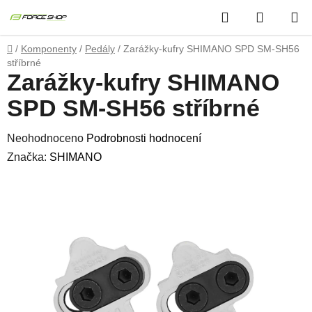
Přejít
Hledat
NÁKUP
na
obsah
KOŠÍK
Domů
/
Komponenty
/
Pedály
/
Zarážky-kufry SHIMANO SPD SM-SH56
stříbrné
Zarážky-kufry SHIMANO
SPD SM-SH56 stříbrné
Průměrné
Neohodnoceno
Podrobnosti hodnocení
hodnocení
Značka:
SHIMANO
produktu
je
0,0
z
5
hvězdiček.