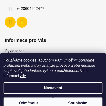
+420604242477
Informace pro Vás
Cykloservis
Skiservis
Používáme cookies, abychom Vám umožnili pohodlné
Obchodní podmínky
prohlížení webu a díky analýze provozu webu neustále
zlepšovali jeho funkce, výkon a použitelnost
.. Více
Podmínky ochrany osobních údajů
informací
zde
.
Jak vrátit / vyměnit zboží?
Nastavení
POZOR - stav zboží SKLADEM neodpovídá stavu na prodejně. Při
objednání zboží s vyzvednutím na prodejně vždy vyčkejte na
Vytvořil Shoptet
výzvu, že je zboží připraveno k vyzvednutí. Dostupnost zboží na
Odmítnout
Souhlasím
Copyright 2026
Force Shop - Cyklo Hostivař
. Všechna