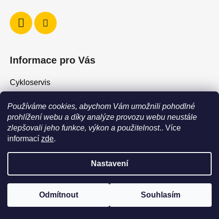
Informace pro Vás
Cykloservis
Skiservis
Používáme cookies, abychom Vám umožnili pohodlné
Obchodní podmínky
prohlížení webu a díky analýze provozu webu neustále
Podmínky ochrany osobních údajů
zlepšovali jeho funkce, výkon a použitelnost
.. Více
informací
zde
.
Jak vrátit / vyměnit zboží?
Nastavení
POZOR - stav zboží SKLADEM neodpovídá stavu na prodejně. Při
Vytvořil Shoptet
objednání zboží s vyzvednutím na prodejně vždy vyčkejte na
Copyright 2026
Force Shop - Cyklo Hostivař
. Všechna
výzvu, že je zboží připraveno k vyzvednutí. Dostupnost zboží na
Odmítnout
Souhlasím
prodejně můžete ověřit na tel +420604242477
práva vyhrazena.
Upravit nastavení cookies