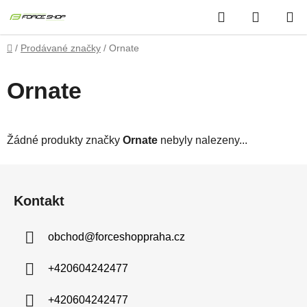
Přejít
Hledat
NÁKUP
na
obsah
KOŠÍK
Domů
/
Prodávané značky
/
Ornate
Ornate
Žádné produkty značky
Ornate
nebyly nalezeny...
Z
á
Kontakt
p
a
obchod
@
forceshoppraha.cz
t
í
+420604242477
+420604242477