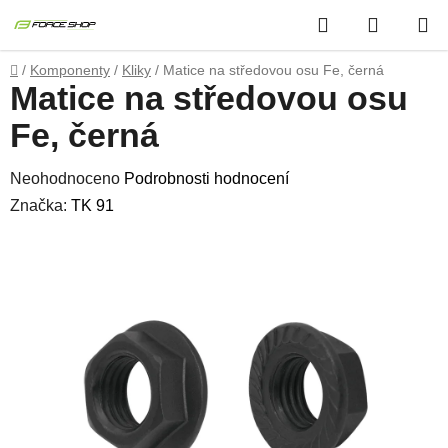
Přejít
Hledat
NÁKUP
na
obsah
KOŠÍK
Domů
/
Komponenty
/
Kliky
/
Matice na středovou osu Fe, černá
Matice na středovou osu
Fe, černá
Průměrné
Neohodnoceno
Podrobnosti hodnocení
hodnocení
Značka:
TK 91
produktu
je
0,0
z
5
hvězdiček.