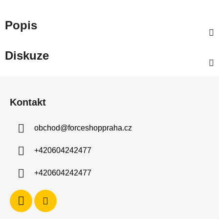
Popis
Diskuze
Z
á
Kontakt
p
a
obchod
@
forceshoppraha.cz
t
í
+420604242477
+420604242477