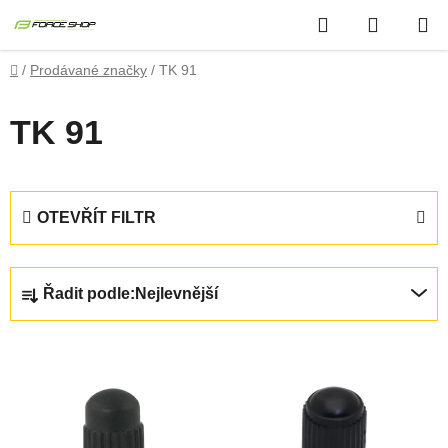
Přejít
Hledat
NÁKUP
na
obsah
KOŠÍK
Domů
/
Prodávané značky
/
TK 91
TK 91
OTEVŘÍT FILTR
Ř
Řadit podle:
Nejlevnější
a
z
V
e
ý
n
p
í
i
p