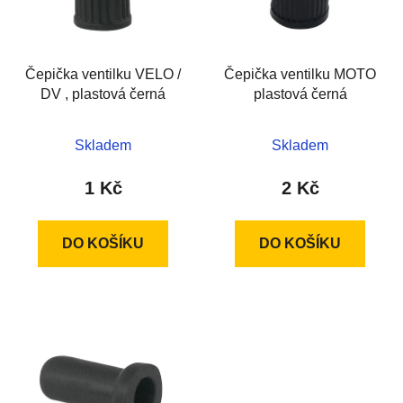
s
r
p
o
r
d
Čepička ventilku VELO /
Čepička ventilku MOTO
o
u
DV , plastová černá
plastová černá
d
k
u
t
k
Skladem
Skladem
ů
t
1 Kč
2 Kč
ů
DO KOŠÍKU
DO KOŠÍKU