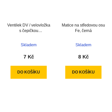
Ventilek DV / velovložka
Matice na středovou osu
s čepičkou
Fe, černá
+gum.okroužek
Skladem
Skladem
7 Kč
8 Kč
DO KOŠÍKU
DO KOŠÍKU