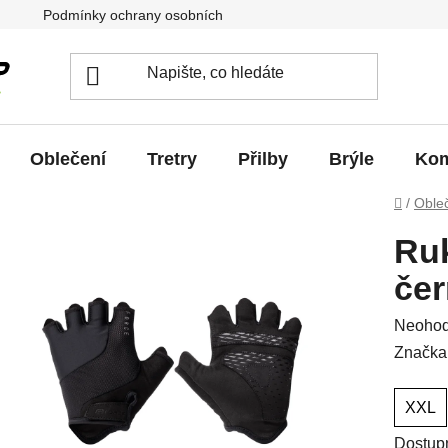
Podmínky ochrany osobních údajů
Jak vrátit / vyměnit zb
Oblečení
Tretry
Přilby
Brýle
Kom
Domů
/
Oble
Ru
če
Průměr
Neoho
hodnoc
Značka
produkt
je
XXL
0,0
Dostup