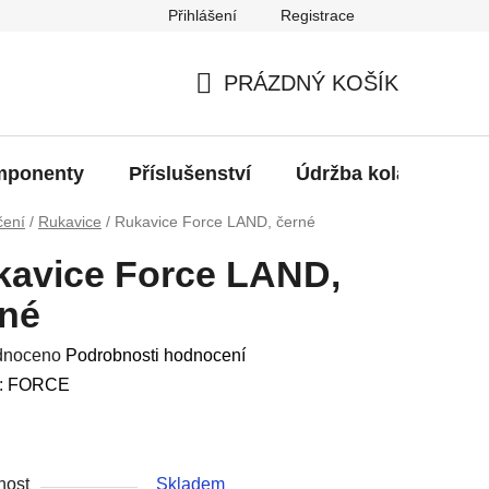
Přihlášení
Registrace
oží?
PRÁZDNÝ KOŠÍK
NÁKUPNÍ
KOŠÍK
ponenty
Příslušenství
Údržba kola
Bat
čení
/
Rukavice
/
Rukavice Force LAND, černé
kavice Force LAND,
rné
né
dnoceno
Podrobnosti hodnocení
ení
:
FORCE
u
nost
Skladem