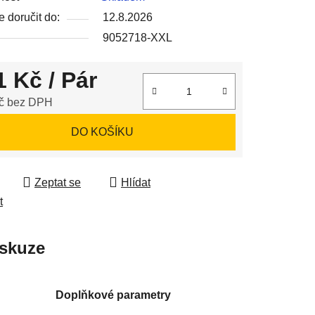
 doručit do:
12.8.2026
9052718-XXL
ek.
1 Kč
/ Pár
č bez DPH
 cena:
DO KOŠÍKU
Zeptat se
Hlídat
t
skuze
Doplňkové parametry