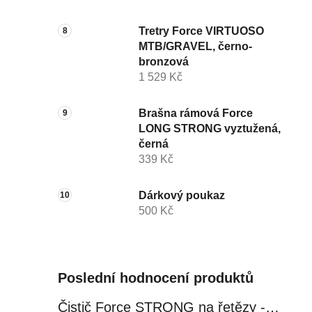
Tretry Force VIRTUOSO
MTB/GRAVEL, černo-
bronzová
1 529 Kč
Brašna rámová Force
LONG STRONG vyztužená,
černá
339 Kč
Dárkový poukaz
500 Kč
Poslední hodnocení produktů
Čistič Force STRONG na řetězy - 0,5 l, láhev - růžový