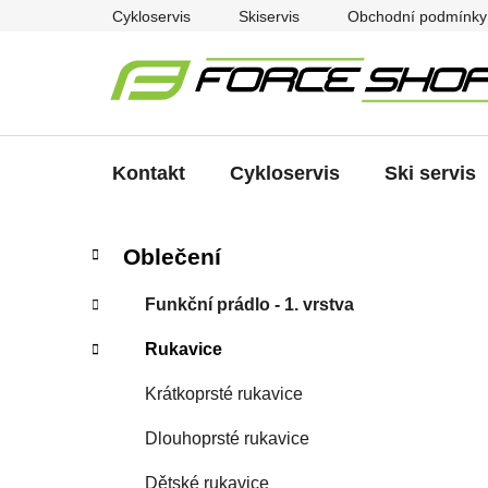
Přejít
Cykloservis
Skiservis
Obchodní podmínky
na
obsah
Kontakt
Cykloservis
Ski servis
P
K
Přeskočit
Oblečení
a
kategorie
o
t
s
Funkční prádlo - 1. vrstva
e
t
g
Rukavice
r
o
a
r
Krátkoprsté rukavice
i
n
e
n
Dlouhoprsté rukavice
í
Dětské rukavice