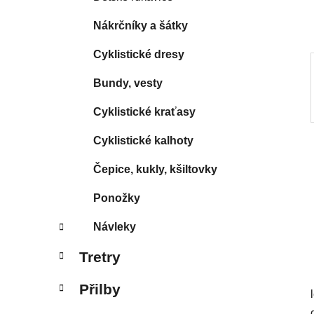
p
a
Nákrčníky a šátky
n
Cyklistické dresy
e
l
Bundy, vesty
Cyklistické kraťasy
Cyklistické kalhoty
Čepice, kukly, kšiltovky
Ponožky
Návleky
Tretry
Přilby