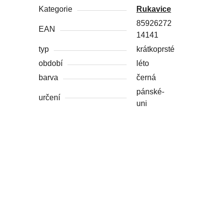
Kategorie
Rukavice
85926272
EAN
14141
typ
krátkoprsté
období
léto
barva
černá
pánské-
určení
uni