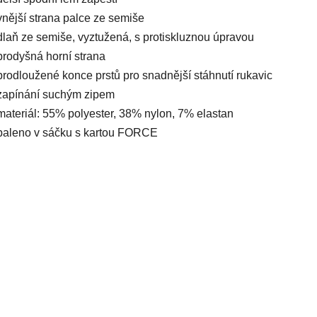
vnější strana palce ze semiše
dlaň ze semiše, vyztužená, s protiskluznou úpravou
prodyšná horní strana
prodloužené konce prstů pro snadnější stáhnutí rukavic
zapínání suchým zipem
materiál: 55% polyester, 38% nylon, 7% elastan
baleno v sáčku s kartou FORCE