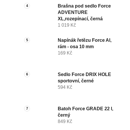
Brašna pod sedlo Force
ADVENTURE
XL,rozepínací, černá
1 019 Kč
Napínák řetězu Force Al,
rám - osa 10 mm
169 Kč
Sedlo Force DRIX HOLE
sportovní, černé
594 Kč
Batoh Force GRADE 22 l,
černý
849 Kč