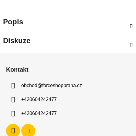
Popis
Diskuze
Z
á
Kontakt
p
a
obchod
@
forceshoppraha.cz
t
í
+420604242477
+420604242477