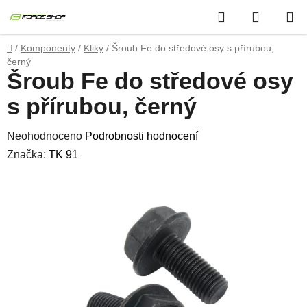
Přejít
Hledat
NÁKUP
na
obsah
KOŠÍK
Domů
/
Komponenty
/
Kliky
/
Šroub Fe do středové osy s přírubou,
černý
Šroub Fe do středové osy
s přírubou, černý
Průměrné
Neohodnoceno
Podrobnosti hodnocení
hodnocení
Značka:
TK 91
produktu
je
0,0
z
5
hvězdiček.