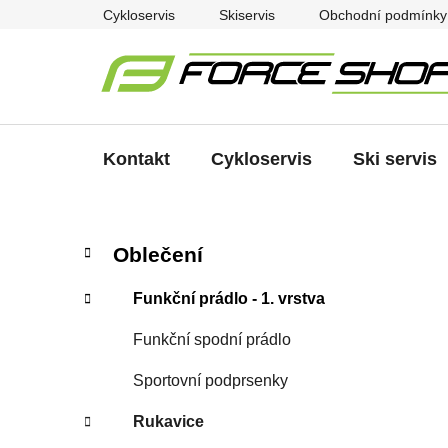
Přejít
Cykloservis
Skiservis
Obchodní podmínky
na
obsah
Kontakt
Cykloservis
Ski servis
P
K
Přeskočit
Oblečení
a
kategorie
o
t
s
Funkční prádlo - 1. vrstva
e
t
g
Funkční spodní prádlo
r
o
a
r
Sportovní podprsenky
i
n
e
n
Rukavice