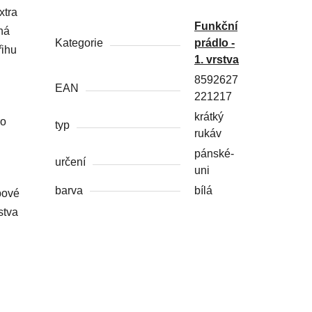
xtra
Funkční
há
Kategorie
prádlo -
řihu
1. vrstva
8592627
EAN
221217
krátký
ro
typ
rukáv
pánské-
určení
uni
barva
bílá
ybové
stva