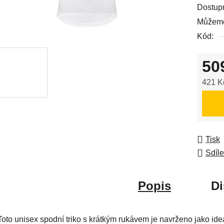
0,0
Dostup
z
Můžeme
5
Kód:
hvězdič
50
421 K
Měrná
Tisk
Sdíle
Popis
Di
Toto unisex spodní triko s krátkým rukávem je navrženo jako ide