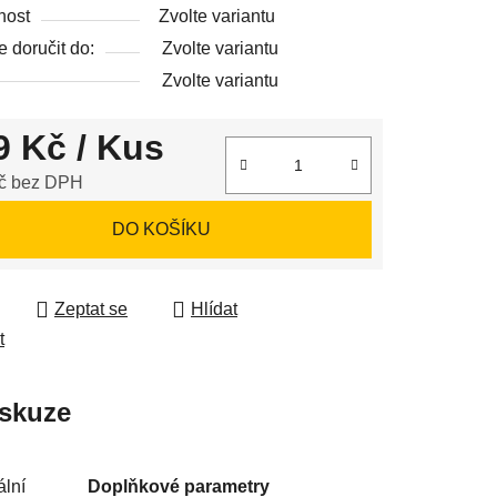
nost
Zvolte variantu
 doručit do:
Zvolte variantu
Zvolte variantu
ek.
9 Kč
/ Kus
č bez DPH
 cena:
DO KOŠÍKU
Zeptat se
Hlídat
t
skuze
ální
Doplňkové parametry