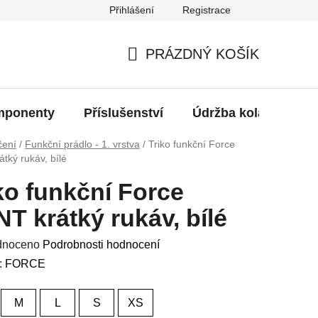
Přihlášení
Registrace
oží?
PRÁZDNÝ KOŠÍK
NÁKUPNÍ
KOŠÍK
ponenty
Příslušenství
Údržba kola
Bat
čení
/
Funkční prádlo - 1. vrstva
/
Triko funkční Force
tký rukáv, bílé
ko funkční Force
T krátký rukáv, bílé
né
dnoceno
Podrobnosti hodnocení
ení
:
FORCE
u
M
L
S
XS