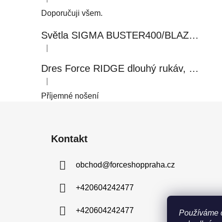
Hodnocení produktu je 5 z 5 hvězdiček.
Doporučuji všem.
Světla SIGMA BUSTER400/BLAZE FLASH, přední+zadní
|
Hodnocení produktu je 5 z 5 hvězdiček.
Dres Force RIDGE dlouhý rukáv, černo-modrý
|
Hodnocení produktu je 5 z 5 hvězdiček.
Příjemné nošení
Z
á
Kontakt
p
a
obchod
@
forceshoppraha.cz
t
í
+420604242477
+420604242477
Používáme 