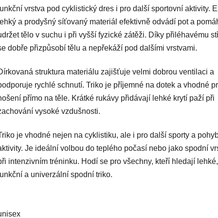
funkční vrstva pod cyklistický dres i pro další sportovní aktivity. E
lehký a prodyšný síťovaný materiál efektivně odvádí pot a pomá
udržet tělo v suchu i při vyšší fyzické zátěži. Díky přiléhavému st
se dobře přizpůsobí tělu a nepřekáží pod dalšími vrstvami.
Dírkovaná struktura materiálu zajišťuje velmi dobrou ventilaci a
podporuje rychlé schnutí. Triko je příjemné na dotek a vhodné p
nošení přímo na těle. Krátké rukávy přidávají lehké krytí paží při
zachování vysoké vzdušnosti.
Triko je vhodné nejen na cyklistiku, ale i pro další sporty a poh
aktivity. Je ideální volbou do teplého počasí nebo jako spodní vr
při intenzivním tréninku. Hodí se pro všechny, kteří hledají lehké,
funkční a univerzální spodní triko.
unisex