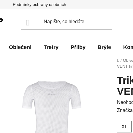
Podmínky ochrany osobních údajů
Jak vrátit / vyměnit zb
Oblečení
Tretry
Přilby
Brýle
Kom
Domů
/
Oble
VENT krá
Tri
VEN
Průměr
Neoho
hodnoc
Značka
produkt
je
XL