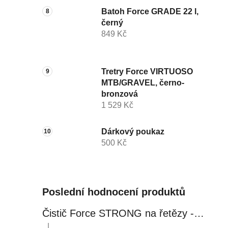
Batoh Force GRADE 22 l,
černý
849 Kč
Tretry Force VIRTUOSO
MTB/GRAVEL, černo-
bronzová
1 529 Kč
Dárkový poukaz
500 Kč
Poslední hodnocení produktů
Čistič Force STRONG na řetězy - 0,5 l, láhev - růžový
|