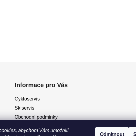
Informace pro Vás
Cykloservis
Skiservis
Obchodní podmínky
Podmínky ochrany osobních údajů
cookies, abychom Vám umožnili
Odmítnout
S
Jak vrátit / vyměnit zboží?