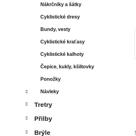
í
Nákrčníky a šátky
p
a
Cyklistické dresy
n
Bundy, vesty
e
l
Cyklistické kraťasy
Cyklistické kalhoty
Čepice, kukly, kšiltovky
Ponožky
Návleky
Tretry
Přilby
Brýle