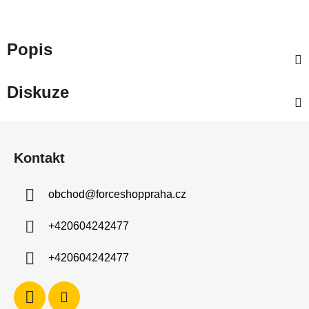
Popis
Diskuze
Z
á
Kontakt
p
a
obchod
@
forceshoppraha.cz
t
í
+420604242477
+420604242477