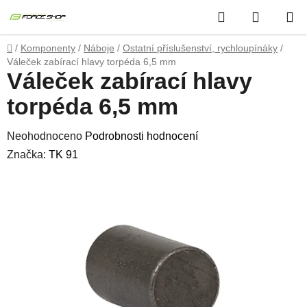
Přejít
Hledat
NÁKUP
na
obsah
KOŠÍK
Domů
/
Komponenty
/
Náboje
/
Ostatní příslušenství, rychloupínáky
/
Váleček zabírací hlavy torpéda 6,5 mm
Váleček zabírací hlavy
torpéda 6,5 mm
Průměrné
Neohodnoceno
Podrobnosti hodnocení
hodnocení
Značka:
TK 91
produktu
je
0,0
z
5
hvězdiček.