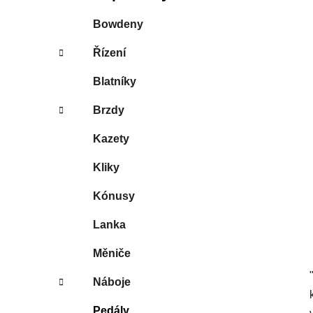
í
p
Bowdeny
a
Řízení
n
e
Blatníky
l
Brzdy
Kazety
Kliky
Kónusy
Lanka
Měniče
Náboje
Pedály