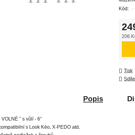
0,0
Kód:
z
5
24
hvězdič
206 K
Měrná
Tisk
Sdíle
Popis
Di
" VOLNÉ " s vůlí - 6°
kompatibilní s Look Kéo, X-PEDO atd.