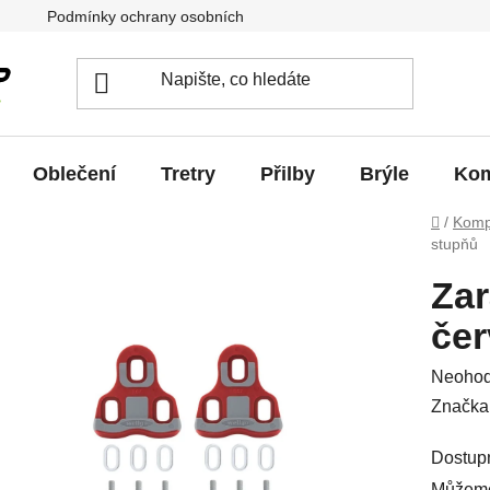
Podmínky ochrany osobních údajů
Jak vrátit / vyměnit zb
Oblečení
Tretry
Přilby
Brýle
Kom
Domů
/
Komp
stupňů
Zar
čer
Průměr
Neoho
hodnoc
Značka
produkt
Dostup
je
Můžeme