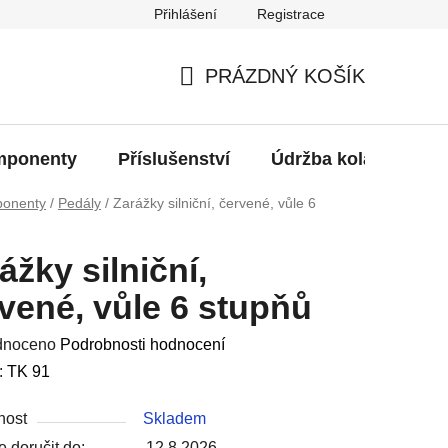
Přihlášení
Registrace
oží?
PRÁZDNÝ KOŠÍK
NÁKUPNÍ
KOŠÍK
ponenty
Příslušenství
Údržba kola
Bat
onenty
/
Pedály
/
Zarážky silniční, červené, vůle 6
ážky silniční,
vené, vůle 6 stupňů
né
dnoceno
Podrobnosti hodnocení
ení
:
TK 91
u
nost
Skladem
 doručit do:
12.8.2026