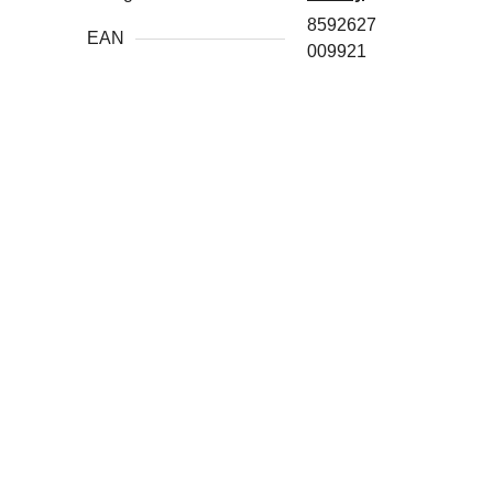
8592627
EAN
009921