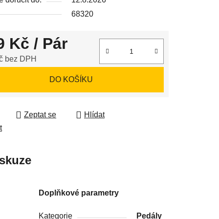
68320
9 Kč
/ Pár
ek.
č bez DPH
 cena:
DO KOŠÍKU
Zeptat se
Hlídat
t
skuze
Doplňkové parametry
Kategorie
Pedály