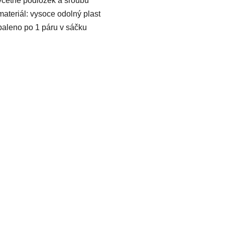
včetně podložek a šroubů
materiál: vysoce odolný plast
baleno po 1 páru v sáčku