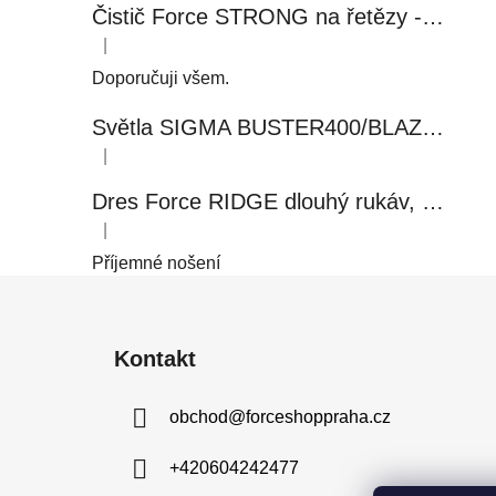
Čistič Force STRONG na řetězy - 0,5 l, láhev - růžový
|
Hodnocení produktu je 5 z 5 hvězdiček.
Doporučuji všem.
Světla SIGMA BUSTER400/BLAZE FLASH, přední+zadní
|
Hodnocení produktu je 5 z 5 hvězdiček.
Dres Force RIDGE dlouhý rukáv, černo-modrý
|
Hodnocení produktu je 5 z 5 hvězdiček.
Příjemné nošení
Z
á
Kontakt
p
a
obchod
@
forceshoppraha.cz
t
í
+420604242477