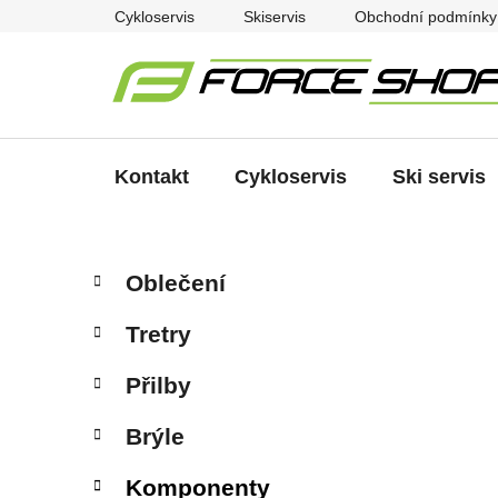
Přejít
Cykloservis
Skiservis
Obchodní podmínky
na
obsah
Kontakt
Cykloservis
Ski servis
P
K
Přeskočit
Oblečení
a
kategorie
o
t
s
Tretry
e
t
g
r
Přilby
o
a
r
Brýle
i
n
e
n
Komponenty