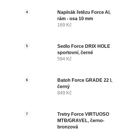
Napínák řetězu Force Al,
rám - osa 10 mm
169 Kč
Sedlo Force DRIX HOLE
sportovní, černé
594 Kč
Batoh Force GRADE 22 l,
černý
849 Kč
Tretry Force VIRTUOSO
MTB/GRAVEL, černo-
bronzová